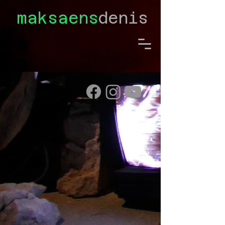
maksaens
denis